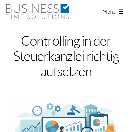
Zum
Menu
Inhalt
springen
Controlling in der
Steuerkanzlei richtig
K
aufsetzen
T